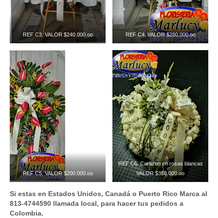
REF C3. VALOR $240.000.oo
REF C4. VALOR $280.000.oo
REF C6. Corazon en rosas blancas
REF C5. VALOR $200.000.oo
VALOR $350.000.oo
Si estas en Estados Unidos, Canadá o Puerto Rico Marca al
813-4744590 llamada local, para hacer tus pedidos a
Colombia.