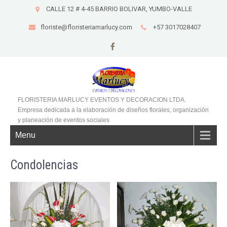
CALLE 12 # 4-45 BARRIO BOLIVAR, YUMBO-VALLE
floriste@floristeriamarlucy.com
+57 3017028407
FLORISTERIA MARLUCY EVENTOS Y DECORACION LTDA.
Empresa dedicada a la elaboración de diseños florales, organización
y planeación de eventos sociales
Menu
Condolencias